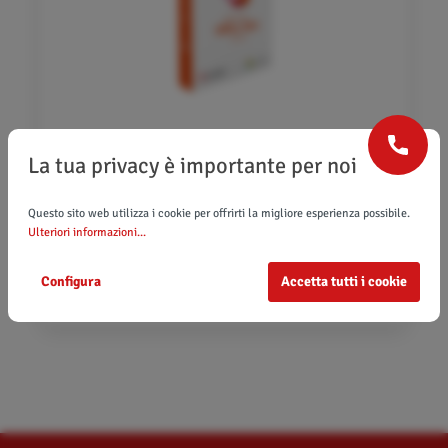
La tua privacy è importante per noi
Microsoft Office Standard 2021 LTSC
Questo sito web utilizza i cookie per offrirti la migliore esperienza possibile.
217,00 €*
Ulteriori informazioni...
Configura
Accetta tutti i cookie
Nel carrello